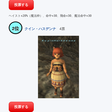
ヘイスト+20%（魔法枠）、命中+30、飛命+30、魔法命中+30
2位
クイン・ハスデンナ
4票