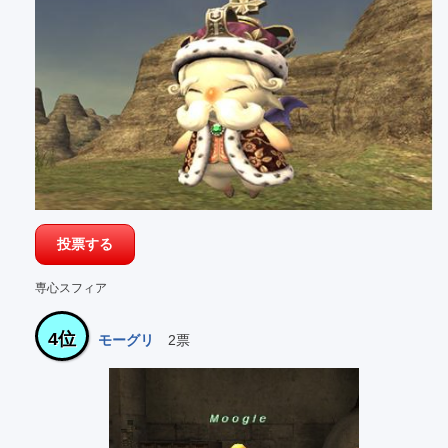
専心スフィア
4位
モーグリ
2票