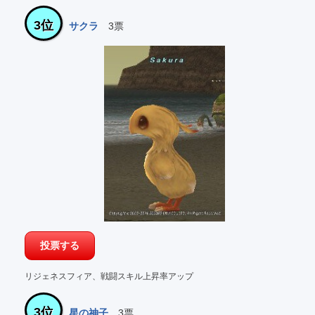
3位
サクラ
3票
リジェネスフィア、戦闘スキル上昇率アップ
3位
星の神子
3票