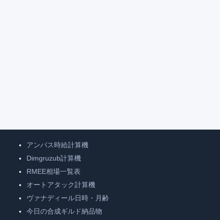
アンバス時給計算機
Dimgruzub計算機
RMEE相場一覧表
オートアタック計算機
ヴァナディール日時・月齢
今日の合成ギルド納品物