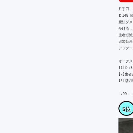
片手刀　Ra
Ｄ148 隔
魔法ダメー
受け流しス
生者必滅
追加効果:
アフターマ
オーグメン
[1]Ｄ+8

[2]生者
[3]忍術詠
Lv99～
5位