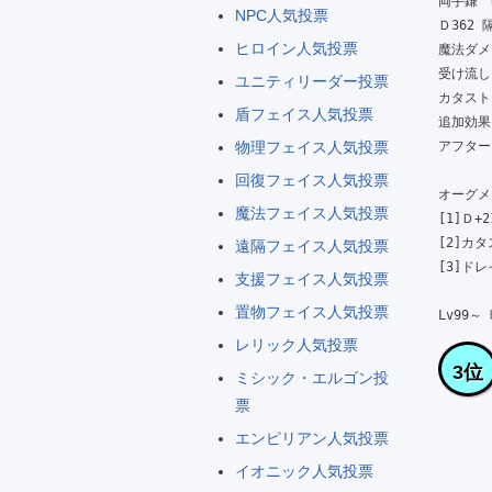
両手鎌　Ra
NPC人気投票
Ｄ362 隔
ヒロイン人気投票
魔法ダメー
受け流しス
ユニティリーダー投票
カタスト
盾フェイス人気投票
追加効果:
物理フェイス人気投票
アフターマ
回復フェイス人気投票
オーグメン
魔法フェイス人気投票
[1]Ｄ+21
[2]カタ
遠隔フェイス人気投票
[3]ドレイ
支援フェイス人気投票
置物フェイス人気投票
Lv99～
レリック人気投票
3位
ミシック・エルゴン投
票
エンピリアン人気投票
イオニック人気投票