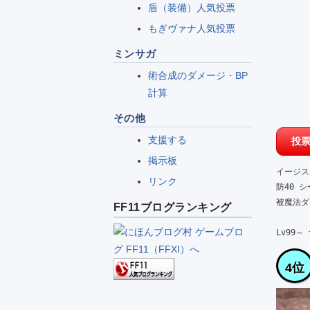
盾（装備）人気投票
もぎヴァナ人気投票
ミンサガ
術合成のダメージ・BP
計算
その他
支援する
掲示板
イージス　R
リンク
防40 シ
被魔法ダメ
FF11ブログランキング
Lv99～
4位