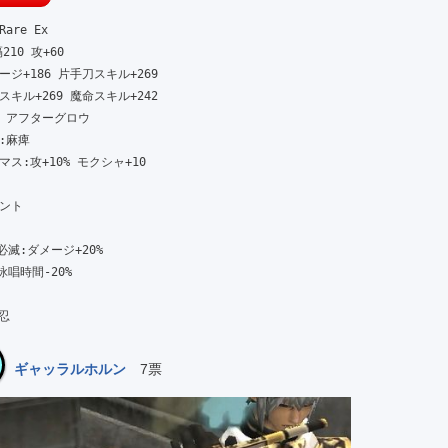
re Ex

210 攻+60

ジ+186 片手刀スキル+269

キル+269 魔命スキル+242

 アフターグロウ

麻痺

ス:攻+10% モクシャ+10

ト

必滅:ダメージ+20%

唱時間-20%

 忍
ギャッラルホルン
7票