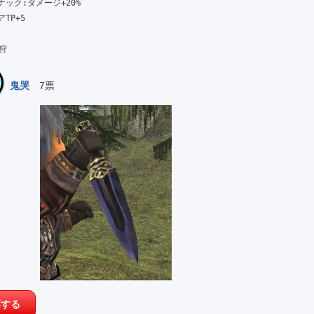
ナック:ダメージ+20%

P+5

 狩
鬼哭
7票