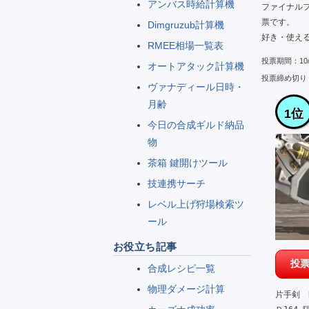
アンバス時給計算機
ファイナル
票です。

Dimgruzub計算機
好き・使え
RMEE相場一覧表
投票期間：10/24
オートアタック計算機
投票締め切り：
ヴァナディール日時・
月齢
1位
今日の合成ギルド納品
物
茶箱 鍵開けツール
技連携サーチ
レベル上げ狩場検索ツ
ール
お役立ち記事
合成レシピ一覧
物理ダメージ計算
片手剣　Ra