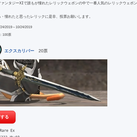
ファンタジーXIで誰もが憧れたレリックウェポンの中で一番人気のレリックウェポ
る・憧れたと思ったレリックに是非、投票お願いします。
/2019～10/24/2019
100票
エクスカリバー
20票
re Ex
