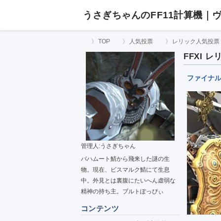
うさぎちゃんのFF11計算機｜
TOP
人気投票
レリック人気投票
FFXI 
ファイナル
管理人:うさぎちゃん
バハムート鯖から飛来した謎の生
物。現在、ビスマルク鯖にて生息
中。外見とは裏腹にたいへん虚弱な
精神の持ち主。ブルトぽっぴぃ
コンテンツ