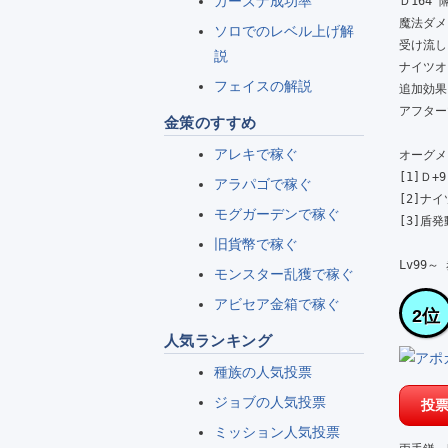
カーズナ成功率
Ｄ164 隔
魔法ダメー
ソロでのレベル上げ解
受け流しス
説
ナイツオ
フェイスの解説
追加効果
アフターマ
金策のすすめ
アレキで稼ぐ
オーグメン
[1]Ｄ+9

アラパゴで稼ぐ
[2]ナイ
モグガーデンで稼ぐ
[3]盾発動率
旧貨幣で稼ぐ
Lv99～
モンスター乱獲で稼ぐ
アビセア金箱で稼ぐ
2位
人気ランキング
種族の人気投票
ジョブの人気投票
ミッション人気投票