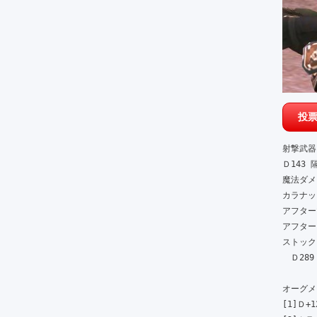
射撃武器　R
Ｄ143 隔
魔法ダメー
カラナック
アフターマ
アフターグ
ストック
　Ｄ289 
オーグメン
[1]Ｄ+12