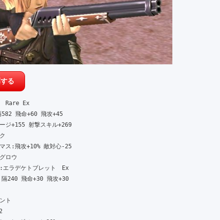
are Ex

582 飛命+60 飛攻+45

ジ+155 射撃スキル+269



ス:飛攻+10% 敵対心-25

ロウ

:エラデケトブレット　Ex

隔240 飛命+30 飛攻+30

ト


