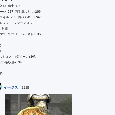
re Ex

513 命中+60

ジ+217 両手鎌スキル+269

キル+269 魔命スキル+242

ロフィ アフターグロウ

暗闇

ス:命中+15 ヘイスト+10%

ト



ストロフィ:ダメージ+20%

ン吸収量+10%

 暗
イージス
11票