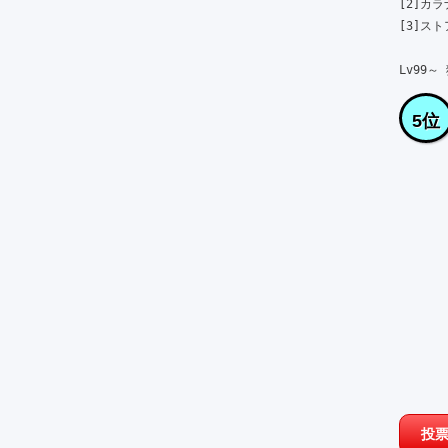
[2]カラ
[3]ストアT
Lv99～
5位