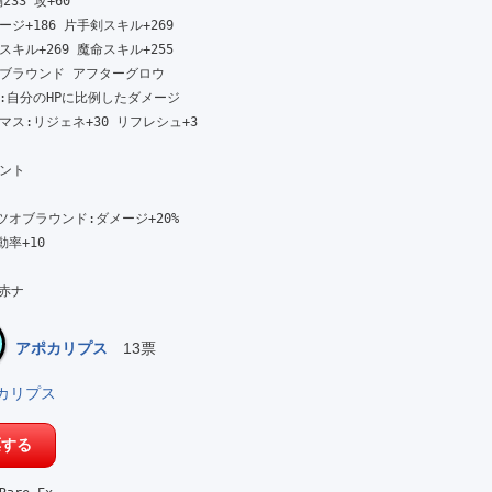
233 攻+60

ジ+186 片手剣スキル+269

キル+269 魔命スキル+255

ブラウンド アフターグロウ

:自分のHPに比例したダメージ

ス:リジェネ+30 リフレシュ+3

ト

ツオブラウンド:ダメージ+20%

+10

 赤ナ
アポカリプス
13票